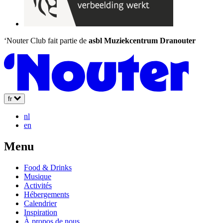
‘Nouter Club fait partie de
asbl Muziekcentrum Dranouter
fr
nl
en
Menu
Food & Drinks
Musique
Activités
Hébergements
Calendrier
Inspiration
À propos de nous